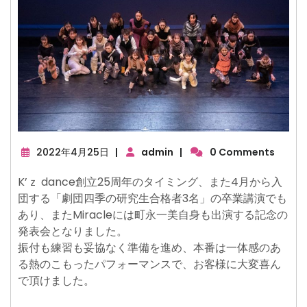
2022
2022年4月25日
|
admin
|
0 Comments
年
4
K’ｚ dance創立25周年のタイミング、また4月から入
月
団する「劇団四季の研究生合格者3名」の卒業講演でも
25
あり、またMiracleには町永一美自身も出演する記念の
日
発表会となりました。
振付も練習も妥協なく準備を進め、本番は一体感のあ
る熱のこもったパフォーマンスで、お客様に大変喜ん
で頂けました。