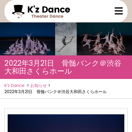
Skip
Ope
to
Men
content
2022年3月21日 骨髄バンク＠渋谷
大和田さくらホール
K’z Dance
>
お知らせ
>
2022年3月21日 骨髄バンク＠渋谷大和田さくらホール