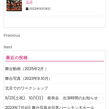
出演
2022年9月26日
投
Previous
Previous
Post
稿
Next
Next
ナ
Post
最近の投稿
ビ
ゲ
舞台動画（2025年2月 ）
ー
舞台写真（2023年9₋10月）
シ
北京でのワークショップ
ョ
9/23(土祝)、10/1(日) 発表会 出演時間のお知らせ
ン
2023年7月4日 舞台写真＠目黒パーシモン大ホール