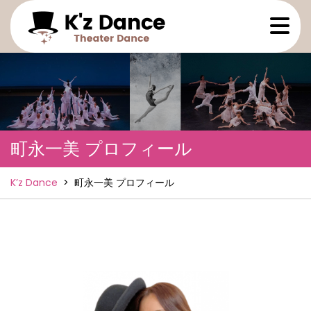
Skip
Ope
to
Men
content
町永一美 プロフィール
K’z Dance
>
町永一美 プロフィール