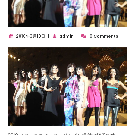
2010
2010年3月18日
|
admin
|
0 Comments
年
3
月
18
日