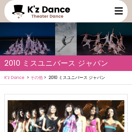
Skip
Ope
to
Men
content
2010 ミスユニバース ジャパン
K’z Dance
>
その他
>
2010 ミスユニバース ジャパン