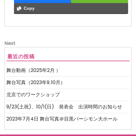
Copy
投
Next
Next
稿
Post
ナ
最近の投稿
ビ
舞台動画（2025年2月 ）
ゲ
舞台写真（2023年9₋10月）
ー
北京でのワークショップ
シ
9/23(土祝)、10/1(日) 発表会 出演時間のお知らせ
ョ
2023年7月4日 舞台写真＠目黒パーシモン大ホール
ン