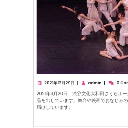
2021
2021年12月29日
|
admin
|
0 Co
年
2021年3月20日 渋谷文化大和田さくらホー
12
品を出しています。舞台や映画でおなじみの
月
29
届けしています。
日